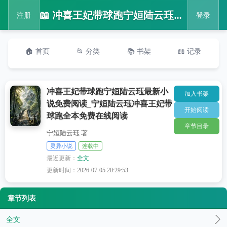
📖 冲喜王妃带球跑宁姮陆云珏最新小说免费阅读_宁姮陆云珏冲喜王妃带球跑全本免费在线阅读
注册
登录
🏠 首页
📂 分类
📚 书架
📖 记录
冲喜王妃带球跑宁姮陆云珏最新小
加入书架
说免费阅读_宁姮陆云珏冲喜王妃带
开始阅读
球跑全本免费在线阅读
章节目录
宁姮陆云珏 著
灵异小说
连载中
最近更新：
全文
更新时间：
2026-07-05 20:29:53
章节列表
全文