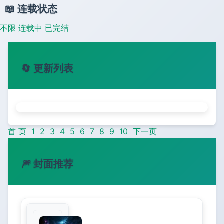
📖 连载状态
不限
连载中
已完结
🔄 更新列表
首 页
1
2
3
4
5
6
7
8
9
10
下一页
🎆 封面推荐