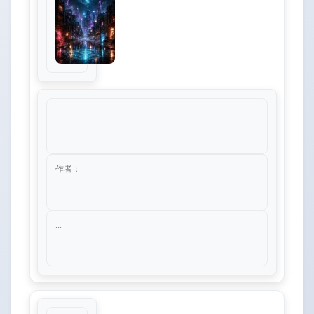
作者：
...