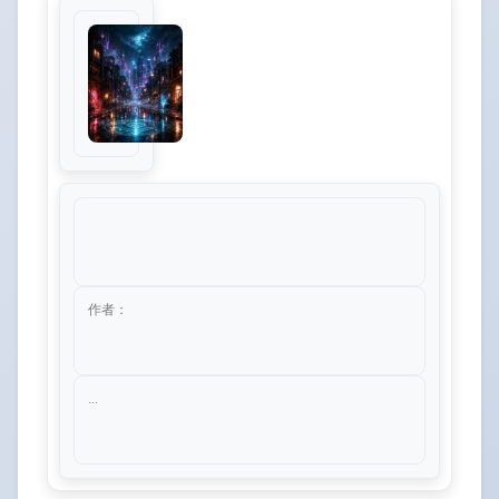
作者：
...