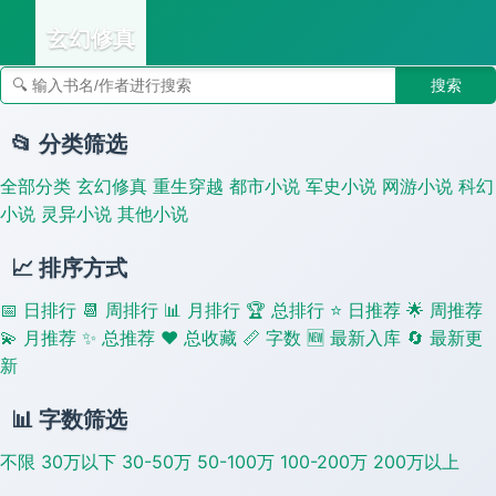
玄幻修真
搜索
👣 足迹
📂 分类筛选
全部分类
玄幻修真
重生穿越
都市小说
军史小说
网游小说
科幻
小说
灵异小说
其他小说
📈 排序方式
📅 日排行
📆 周排行
📊 月排行
🏆 总排行
⭐ 日推荐
🌟 周推荐
💫 月推荐
✨ 总推荐
❤️ 总收藏
📏 字数
🆕 最新入库
🔄 最新更
新
📊 字数筛选
不限
30万以下
30-50万
50-100万
100-200万
200万以上