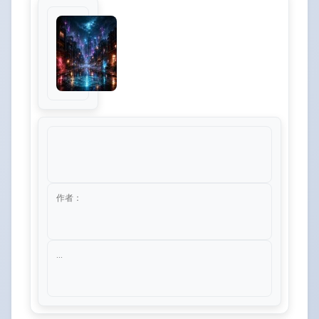
作者：
...