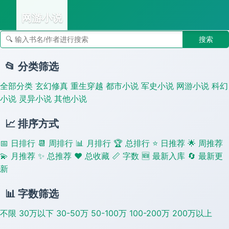
网游小说
搜索
👣 足迹
📂 分类筛选
全部分类
玄幻修真
重生穿越
都市小说
军史小说
网游小说
科幻
小说
灵异小说
其他小说
📈 排序方式
📅 日排行
📆 周排行
📊 月排行
🏆 总排行
⭐ 日推荐
🌟 周推荐
💫 月推荐
✨ 总推荐
❤️ 总收藏
📏 字数
🆕 最新入库
🔄 最新更
新
📊 字数筛选
不限
30万以下
30-50万
50-100万
100-200万
200万以上