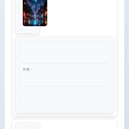
作者：
...