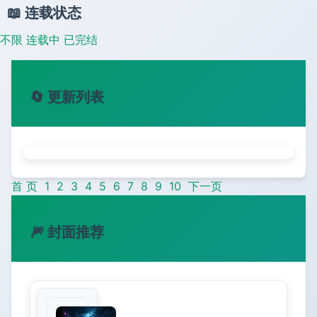
📖 连载状态
不限
连载中
已完结
🔄 更新列表
首 页
1
2
3
4
5
6
7
8
9
10
下一页
🎆 封面推荐