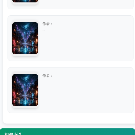
作者：
...
作者：
...
相邻小说