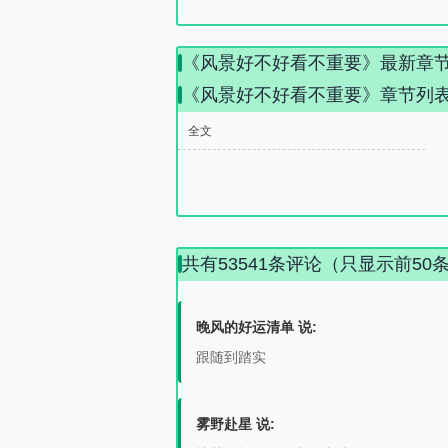
《风景好不好看不重要》最新章
《风景好不好看不重要》章节列
全文
共有53541条评论（只显示前50
晚风的好运清单 说:
跟随到踏实
雾野赴星 说: