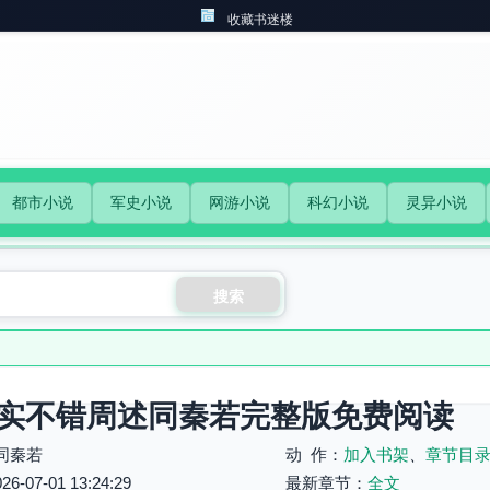
收藏书迷楼
都市小说
军史小说
网游小说
科幻小说
灵异小说
搜索
实不错周述同秦若完整版免费阅读
同秦若
动 作：
加入书架
、
章节目
07-01 13:24:29
最新章节：
全文