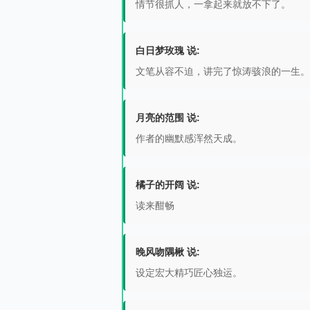
情节很抓人，一拿起来就放不下了。
白日梦玫瑰 说:
文笔从容不迫，讲完了惊涛骇浪的一生。
月亮的范围 说:
作者的幽默感浑然天成。
橘子的开阔 说:
读来酣畅
晚风吻隅楸 说:
设定宏大精巧匠心独运。