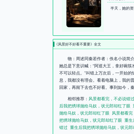
半天，她的资
《风景好不好看不重要》全文
物：周述同秦若作者：佚名小说简介
她总是下意识喊：“阿巡大王，拿好碗筷
不可以轻点。”叫错上万次后，一开始的
息，我都没有理会。看着电脑上，我的
回家，再闹下去也不好看。事到如今，秦
相邻推荐：
风景都看完，不必说错
后我把绣球抛给马奴，状元郎却红了眼
抛给马奴，状元郎却红了眼
风景都看完
把绣球抛给马奴，状元郎却红了眼
重生
错过
重生后我把绣球抛给马奴，状元郎