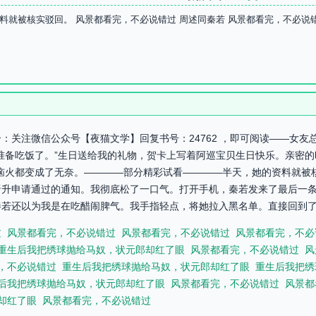
料就被核实驳回。 风景都看完，不必说错过 周述同秦若 风景都看完，不必说
：关注微信公众号【夜猫文学】回复书号：24762 ，即可阅读——女
准备吃饭了。”生日送给我的礼物，贺卡上写着阿巡宝贝生日快乐。亲密的
恼火都变成了无奈。————部分精彩试看————半天，她的资料就被
晋升申请通过的通知。我彻底松了一口气。打开手机，秦若发来了最后一
若还以为我是在吃醋闹脾气。我手指轻点，将她拉入黑名单。直接回到了自
过
风景都看完，不必说错过
风景都看完，不必说错过
风景都看完，不必
重生后我把绣球抛给马奴，状元郎却红了眼
风景都看完，不必说错过
风
，不必说错过
重生后我把绣球抛给马奴，状元郎却红了眼
重生后我把绣
后我把绣球抛给马奴，状元郎却红了眼
风景都看完，不必说错过
风景都
却红了眼
风景都看完，不必说错过