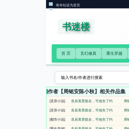
将本站设为首页
书迷楼
首 页
玄幻修真
重生穿越
作者【周铭安陈小秋】相关作品集
[灵异小说]
良辰美景犹在，可他失了约
周
[灵异小说]
良辰美景犹在，可他失了约
周
[都市小说]
良辰美景犹在，可他失了约
周
[重生穿越]
良辰美景犹在，可他失了约
周