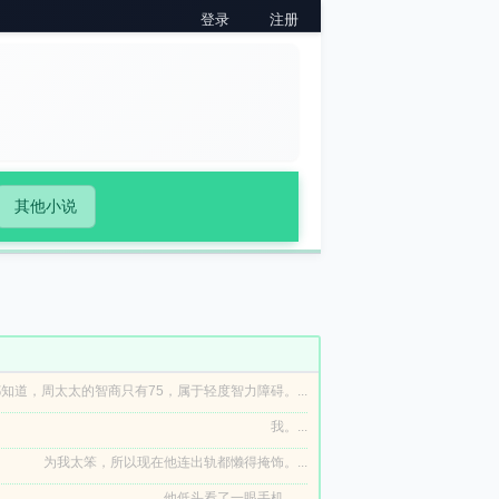
登录
注册
其他小说
知道，周太太的智商只有75，属于轻度智力障碍。...
我。...
为我太笨，所以现在他连出轨都懒得掩饰。...
他低头看了一眼手机。...