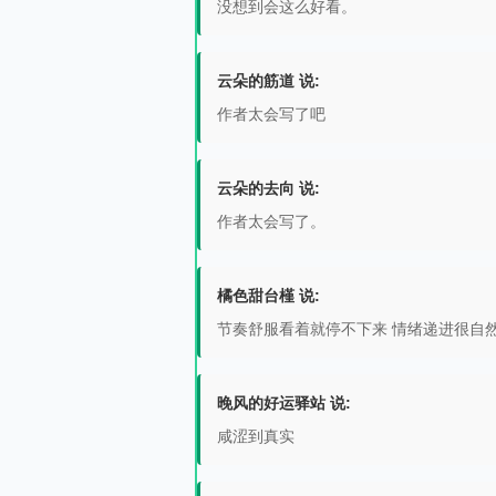
没想到会这么好看。
云朵的筋道 说:
作者太会写了吧
云朵的去向 说:
作者太会写了。
橘色甜台槿 说:
节奏舒服看着就停不下来 情绪递进很自
晚风的好运驿站 说:
咸涩到真实