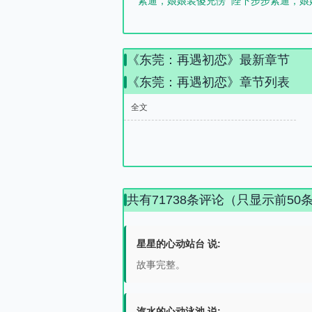
紧逼，娘娘装傻充愣
陛下步步紧逼，娘
《东莞：再遇初恋》最新章节
《东莞：再遇初恋》章节列表
全文
共有71738条评论（只显示前50
星星的心动站台 说:
故事完整。
汽水的心动泳池 说: