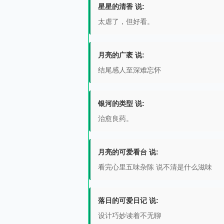
星星的清香 说:
太虐了，但好看。
月亮的广袤 说:
结尾感人至深难忘怀
银河的类型 说:
治愈良药。
月亮的可爱看台 说:
看完心里五味杂陈 说不清是什么滋味
落日的可爱日记 说:
设计巧妙读着不无聊