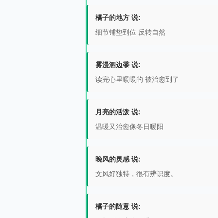
橘子的地方 说:
细节铺垫到位 反转自然
雾漫泗边黍 说:
读完心里暖暖的 被治愈到了
月亮的活泼 说:
温暖又治愈像冬日暖阳
晚风的灵感 说:
文风好独特，很有辨识度。
橘子的随意 说: