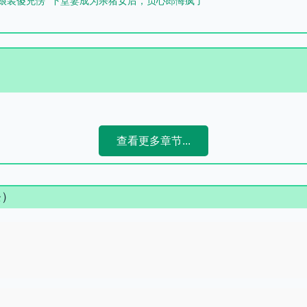
娘装傻充愣
下堂妻成为杀猪女后，负心郎悔疯了
查看更多章节...
条）