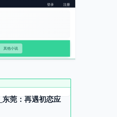
登录
注册
其他小说
_东莞：再遇初恋应