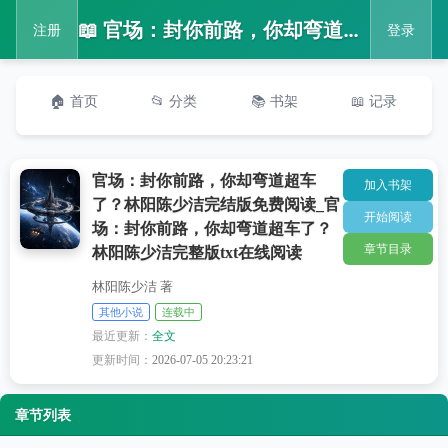
📖 官场：封你前路，你却弯道超车了？林阳陈少洁完结版免费阅读_官场：封你前路，你却弯道超车了？林阳陈少洁完整版txt在线阅读
注册
登录
🏠 首页
📂 分类
📚 书架
📖 记录
官场：封你前路，你却弯道超车
加入书架
了？林阳陈少洁完结版免费阅读_官
开始阅读
场：封你前路，你却弯道超车了？
章节目录
林阳陈少洁完整版txt在线阅读
林阳陈少洁 著
其他小说
连载中
最近更新：
全文
更新时间：
2026-07-05 20:23:21
章节列表