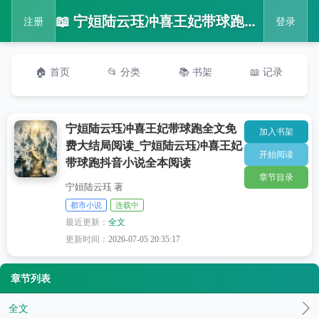
📖 宁姮陆云珏冲喜王妃带球跑全文免费大结局阅读_宁姮陆云珏冲喜王妃带球跑抖音小说全本阅读
注册
登录
🏠 首页
📂 分类
📚 书架
📖 记录
宁姮陆云珏冲喜王妃带球跑全文免
加入书架
费大结局阅读_宁姮陆云珏冲喜王妃
开始阅读
带球跑抖音小说全本阅读
章节目录
宁姮陆云珏 著
都市小说
连载中
最近更新：
全文
更新时间：
2026-07-05 20:35:17
章节列表
全文