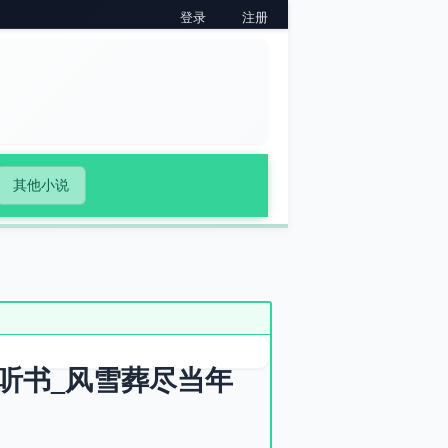
登录
注册
其他小说
听书_风雪葬尽当年