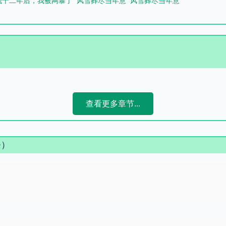
我十二年后，我被网暴了
风雪葬尽当年意
风雪葬尽当年意
查看更多章节...
条）