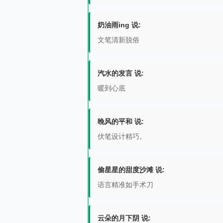
奶油雨ing 说:
文笔清新脱俗
汽水的发言 说:
暖到心底
晚风的平和 说:
伏笔设计精巧。
偷星星的甜度沙滩 说:
语言精准如手术刀
云朵的月下阴 说: