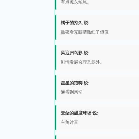
有点虎头蛇尾。
橘子的持久 说:
熬夜看完眼睛熬红了但值
风迎归鸟影 说:
剧情发展合理又意外。
星星的范畴 说:
通俗到亲切
云朵的甜度球场 说:
主角讨喜