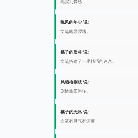
现实到骨感
晚风的年少 说:
文笔略显啰嗦。
橘子的质朴 说:
文笔搭建了一座精巧的迷宫。
风栖梧桐枝 说:
剧情峰回路转。
橘子的无私 说:
文笔有灵气有深度