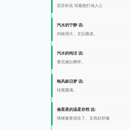
语言朴实 却最能打动人心
汽水的宁静 说:
内核强大，文以载道。
汽水的纯洁 说:
看完难以释怀。
晚风叙旧梦 说:
结尾圆满。
偷星星的温柔存档 说:
情绪被拿捏住了。文风好舒服