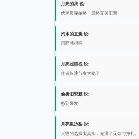
月亮的我 说:
伏笔贯穿始终，最终完美汇聚
汽水的直觉 说:
画面感很强
月亮照潜槐 说:
作者叙述节奏太稳了
偷折旧郭棘 说:
怒到爆发
月亮泉边梨 说:
人物的选择太真实，充满了无奈与挣扎。