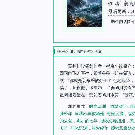
作 者：姜屿
最后更新：2026-
医生的话像利
《时光沉渊，故梦经年》全文
姜屿川段筱棠作者：祝余小说简介：
回国的飞刀医生，跟着爷爷一起去探访
默，“你就是姜爷爷的孙子？”他还没答
福了，预祝他手术成功......”姜屿
星阑指着坐在一旁的姜屿川冷笑，“段筱
相邻推荐：
时光沉渊，故梦经年
跨
梦经年
当我不再依赖他
时光沉渊，故
的火盆，燃尽的七年
拯救恶毒姐姐，怎
去了
时光沉渊，故梦经年
拯救恶毒姐