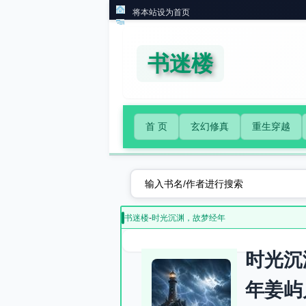
将本站设为首页
书迷楼
首 页
玄幻修真
重生穿越
书迷楼
-
时光沉渊，故梦经年
时光沉
年姜屿