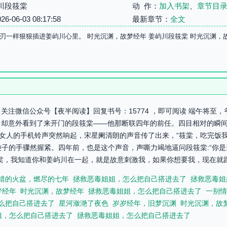
川段筱棠
动 作：
加入书架
、
章节目
06-03 08:17:58
最新章节：
全文
刃一样狠狠插进姜屿川心里。 时光沉渊，故梦经年 姜屿川段筱棠 时光沉渊，
关注微信公众号【夜半阅读】回复书号：15774 ，即可阅读 端午将至
，却意外看到了来开门的段筱棠——他那断联四年的前任。四目相对的瞬
，女人的手机铃声突然响起，宋星阑清朗的声音传了出来，“筱棠，吃完饭
川提着袋子的手骤然握紧。四年前，也是这个声音，声嘶力竭地逼问段筱棠:“你
棠，我知道你和姜屿川在一起，就是故意刺激我，如果你想要我，现在就跟他
错的火盆，燃尽的七年
拯救恶毒姐姐，怎么把自己搭进去了
拯救恶毒姐
梦经年
时光沉渊，故梦经年
拯救恶毒姐姐，怎么把自己搭进去了
一别情
么把自己搭进去了
星河潋滟了夜色
岁岁经年，旧梦沉渊
时光沉渊，故
姐，怎么把自己搭进去了
拯救恶毒姐姐，怎么把自己搭进去了