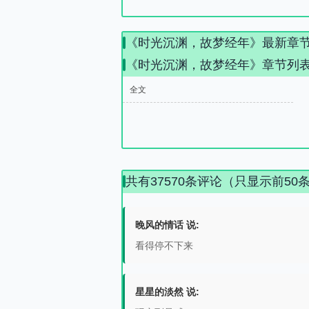
《时光沉渊，故梦经年》最新章
《时光沉渊，故梦经年》章节列
全文
共有37570条评论（只显示前50
晚风的情话 说:
看得停不下来
星星的淡然 说: