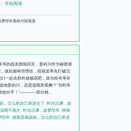
录
、
开始阅读
故梦经年姜屿川段筱棠
，爷爷的战友因病回京，姜屿川作为秘密请
间，彼此都有些愣住，段筱棠率先打破沉
我们一起去郊外放烟花吧，就当给爷爷祈
是选他姜屿川，还是选我宋星阑？”当时宋
分手！”————部分精...
姐，怎么把自己搭进去了
时光沉渊，故
深两不相欠
时光沉渊，故梦经年
跨错
梦经年
拯救恶毒姐姐，怎么把自己搭进