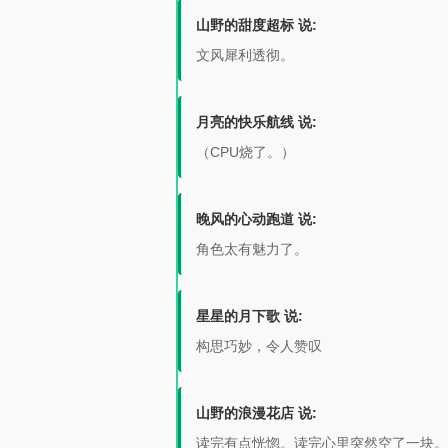
山野的甜度超标 说:
文风犀利透彻。
月亮的快乐航线 说:
（CPU烧了。）
晚风的心动跑道 说:
角色太有魅力了。
星星的月下歌 说:
构思巧妙，令人赞叹
山野的浪漫花店 说:
读完有点恍惚。读完心里突然空了一块。