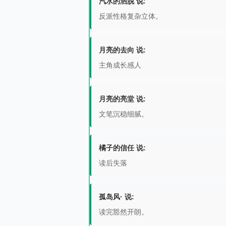
汽水的洒脱 说:
反派性格复杂立体。
月亮的去向 说:
主角成长感人
月亮的亮堂 说:
文笔沉稳细腻。
橘子的信任 说:
读后失落
孤岛风· 说:
读完豁然开朗。