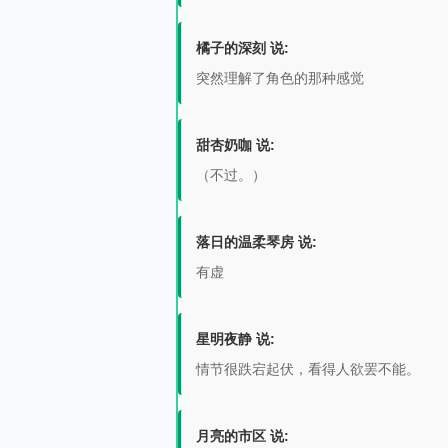
橘子的深刻 说:
突然理解了角色的那种感觉
甜杏奶咖 说:
（不过。）
落日的温柔琴房 说:
有虚
星明夜静 说:
情节很跌宕起伏，看得人欲罢不能。
月亮的市区 说: