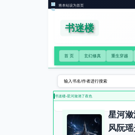
将本站设为首页
书迷楼
首 页
玄幻修真
重生穿越
书迷楼
-
星河潋滟了夜色
星河潋
风阮瑶