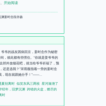
录
、
开始阅读
沉渊姜时念段亦扬
至，爷爷的战友因病回京，姜时念作为秘密
间，彼此都有些愣住。“你就是姜爷爷的
起去郊外放烟花吧，就当给爷爷祈福了，预
念，还是选我？”宋雨薇指着一旁的姜时念
现在就跟她分手！”——...
盛夏别离时
似笑东风三两枝
星河潋滟了
岁经年，旧梦沉渊
跨错的火盆，燃尽的
离时