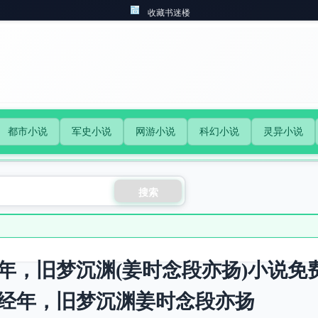
收藏书迷楼
都市小说
军史小说
网游小说
科幻小说
灵异小说
搜索
年，旧梦沉渊(姜时念段亦扬)小说免
经年，旧梦沉渊姜时念段亦扬