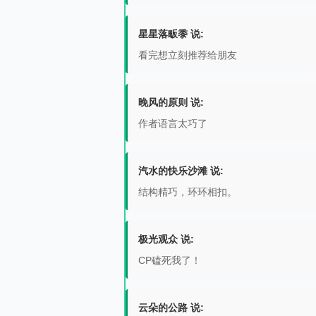
星星落畈黍 说:
看完想立刻推荐给朋友
晚风的原则 说:
作者语言太巧了
汽水的快乐沙滩 说:
结构精巧，环环相扣。
极光观众 说:
CP磕死我了！
云朵的公路 说: