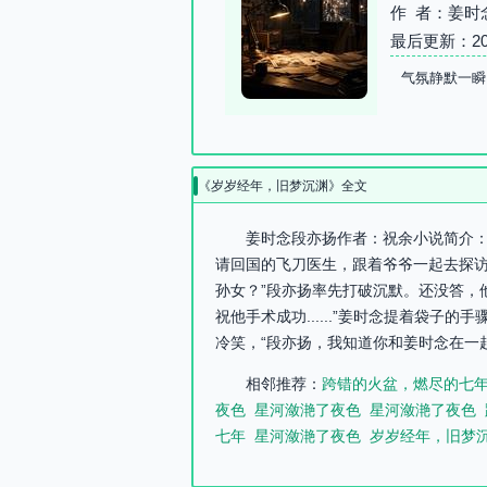
作 者：姜时
最后更新：2026-
气氛静默一瞬
《岁岁经年，旧梦沉渊》全文
姜时念段亦扬作者：祝余小说简介：关
请回国的飞刀医生，跟着爷爷一起去探访
孙女？”段亦扬率先打破沉默。还没答，
祝他手术成功......”姜时念提着袋
冷笑，“段亦扬，我知道你和姜时念在一
相邻推荐：
跨错的火盆，燃尽的七
夜色
星河潋滟了夜色
星河潋滟了夜色
七年
星河潋滟了夜色
岁岁经年，旧梦