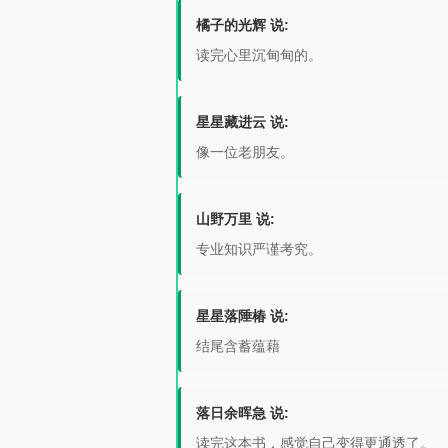
橘子的光辉 说:
读完心里沉甸甸的。
星星藏进云 说:
像一位老朋友。
山野万里 说:
专业知识严谨考究。
星星落陲椿 说:
结尾含蓄蕴藉
落日余晖急 说:
读完这本书，感觉自己变得更通透了。