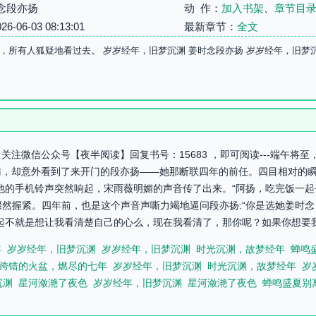
念段亦扬
动 作：
加入书架
、
章节目
06-03 08:13:01
最新章节：
全文
，所有人狐疑地看过去。 岁岁经年，旧梦沉渊 姜时念段亦扬 岁岁经年，旧梦
注微信公众号【夜半阅读】回复书号：15683 ，即可阅读---端午将
，却意外看到了来开门的段亦扬——她那断联四年的前任。四目相对的瞬
他的手机铃声突然响起，宋雨薇明媚的声音传了出来。“阿扬，吃完饭一
子的手骤然握紧。四年前，也是这个声音声嘶力竭地逼问段亦扬:“你是选她姜时
起不就是想让我看清楚自己的心么，现在我看清了，那你呢？如果你想要我，
年
岁岁经年，旧梦沉渊
岁岁经年，旧梦沉渊
时光沉渊，故梦经年
蝉鸣
跨错的火盆，燃尽的七年
岁岁经年，旧梦沉渊
时光沉渊，故梦经年
岁
沉渊
星河潋滟了夜色
岁岁经年，旧梦沉渊
星河潋滟了夜色
蝉鸣盛夏别