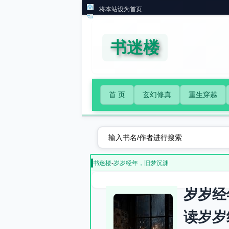
将本站设为首页
书迷楼
首 页
玄幻修真
重生穿越
书迷楼
-
岁岁经年，旧梦沉渊
岁岁经
读岁岁