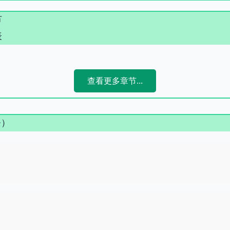
节
表
查看更多章节...
条）