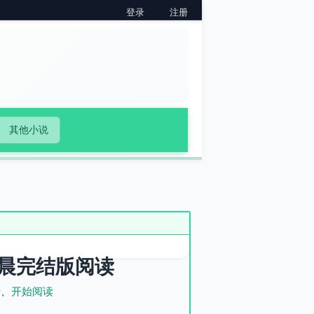
登录
注册
其他小说
顾晨完结版阅读
录
、
开始阅读