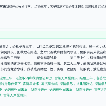
醒来我就开始收拾行李。 结婚三年，老婆取消和我的领证18次 陆晨顾晨 结婚
说简介：婚礼举办三年，飞行员老婆却18次取消和我的领证。第一次，
后匆匆掉头，把我放在路边。之后只要我和她相约领证，她的男徒弟就会
一样追到了巴黎。————部分精彩试看————第二天上午，醒来我就
一股浓郁的古龙香水味。我被熏得微微一愣。第二天上午，醒来我就开始
郁的古龙香水味。我被熏得微微一愣。傍晚，收拾好一切的我，满是疲惫的
结婚三年，老婆取消和我的领证18次
雪落无声覆白头
结婚三年，老婆取
我转身母仪天下
雾沉星未眠
雾沉星未眠
深情散尽，从此陌路迟
深情散
下
妈妈被拐回来后，我选择去死
妈妈被拐回来后，我选择去死
雪落无
眠
雪落无声覆白头