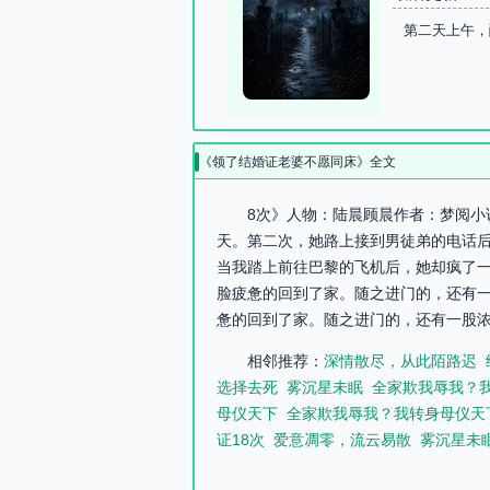
第二天上午，
《领了结婚证老婆不愿同床》全文
8次》人物：陆晨顾晨作者：梦阅小
天。第二次，她路上接到男徒弟的电话
当我踏上前往巴黎的飞机后，她却疯了
脸疲惫的回到了家。随之进门的，还有
惫的回到了家。随之进门的，还有一股浓
相邻推荐：
深情散尽，从此陌路迟
选择去死
雾沉星未眠
全家欺我辱我？
母仪天下
全家欺我辱我？我转身母仪天
证18次
爱意凋零，流云易散
雾沉星未