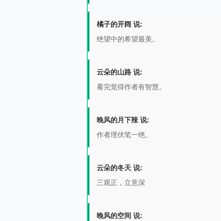
橘子的开阔 说:
绝望中的希望最美。
云朵的山路 说:
看完觉得作者有智慧。
晚风的月下辣 说:
作者埋伏笔一绝。
云朵的冬天 说:
三观正，立意深
晚风的空间 说: