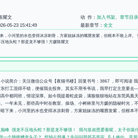
陈耀文
动 作：
加入书架
、
章节目
05-23 15:41:49
最新章节：
全文
来，小河里的水也变得冰凉刺骨，方家姐妹冻的嘴唇发紫，但根本不敢上岸。 
不压地头蛇？那是龙不够强！方媛陈耀文
小说简介：关注微信公众号【夜猫书楼】回复书号：3867 ，即可阅读 
广东打工混得不错，便催我去投奔。其实不用爷爷说，我早打定主意要去
到高中都同班，情谊深厚。如今我提着蛇皮袋，满脸狼狈地站在东莞凤凰
来。一年未见，那些高中时在教室、操场、小树林里与方媛的隐秘时光，
渐暗下来，小河里的水也变得冰凉刺骨，方家姐妹冻的嘴唇发紫，但根本
生巅峰
强龙不压地头蛇？那是龙不够强！
我与皇叔恩爱着呢，太子你装
我一个肺痨糟老头子？
想鸠占鹊巢？先问问我答不答应
凡人修仙，开局