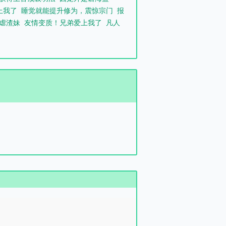
上我了
睡觉就能提升修为，震惊宗门
报
虐渣妹
友情变质！兄弟爱上我了
凡人