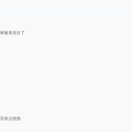
绪被拿捏住了
完有点恍惚