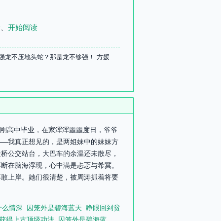
录
、
开始阅读
强龙不压地头蛇？那是龙不够强！ 方媛
我刚高中毕业，在家浑浑噩噩度日，爷爷
——我真正想见的，是两姐妹中的妹妹方
天桥公交站台，大巴车的余温还未散尽，
不断在脑海浮现，心中满是忐忑与希冀。
不敢上岸。她们很清楚，被周涛抓着将要
什么情深
囚笼外是碧海蓝天
睁眼回到贫
获得上古顶级功法
囚笼外是碧海蓝