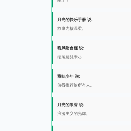
绝了！
月亮的快乐手册 说:
故事内核温柔。
晚风吻台槿 说:
结尾意犹未尽
甜味少年 说:
值得推荐给所有人。
月亮的果香 说:
浪漫主义的光辉。