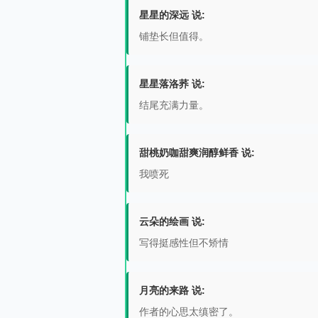
星星的深远 说:
铺垫长但值得。
星星落洛荞 说:
结尾充满力量。
甜桃奶咖甜爽润醇鲜香 说:
我喷死
云朵的绘画 说:
写得挺感性但不矫情
月亮的来路 说:
作者的心思太缜密了。