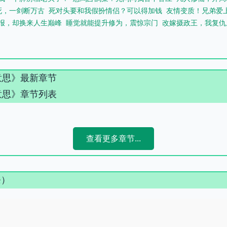
死，一剑断万古
死对头要和我假扮情侣？可以得加钱
友情变质！兄弟爱
报，却换来人生巅峰
睡觉就能提升修为，震惊宗门
改嫁摄政王，我复仇
意思》最新章节
意思》章节列表
查看更多章节...
条）