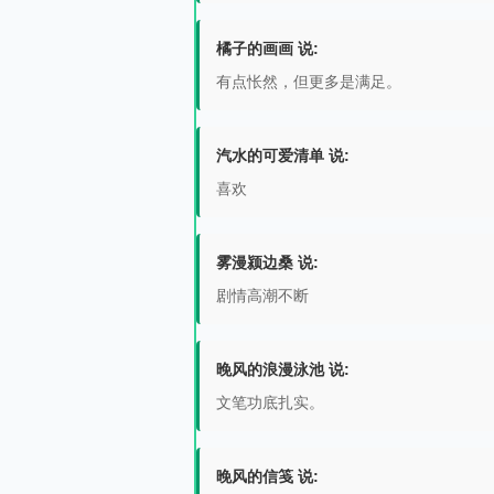
橘子的画画 说:
有点怅然，但更多是满足。
汽水的可爱清单 说:
喜欢
雾漫颍边桑 说:
剧情高潮不断
晚风的浪漫泳池 说:
文笔功底扎实。
晚风的信笺 说: