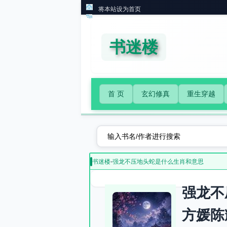
将本站设为首页
书迷楼
首 页
玄幻修真
重生穿越
书迷楼
-
强龙不压地头蛇是什么生肖和意思
强龙不
方媛陈