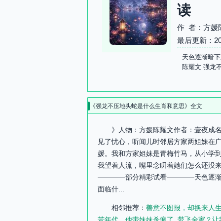
读
作 者：方媛
最后更新：2026-
天色逐渐暗下
陈耀文 强龙
《强龙不压地头蛇是什么生肖和意思》全文
》人物：方媛陈耀文作者：壹夜成名
见了忧心，听闻儿时邻居方家两姐妹在
媛。我和方家姐妹是青梅竹马，从小学
我望着人流，嘴里念叨着她们怎么还没
————部分精彩试看————天色逐
面临什...
相邻推荐：
善意不图报，却换来人
苦年代，他带妹妹杀疯了
带飞全家？让