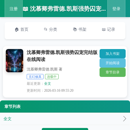
📖 沈慕卿弗雷德.凯斯强势囚宠完结版在线阅读
注册
登录
🏠 首页
📂 分类
📚 书架
📖 记录
沈慕卿弗雷德.凯斯强势囚宠完结版
加入书架
在线阅读
开始阅读
沈慕卿弗雷德.凯斯 著
章节目录
玄幻修真
连载中
最近更新：
全文
更新时间：
2026-03-16 09:55:20
章节列表
全文