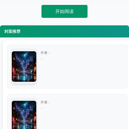
开始阅读
封面推荐
作者：
...
作者：
...