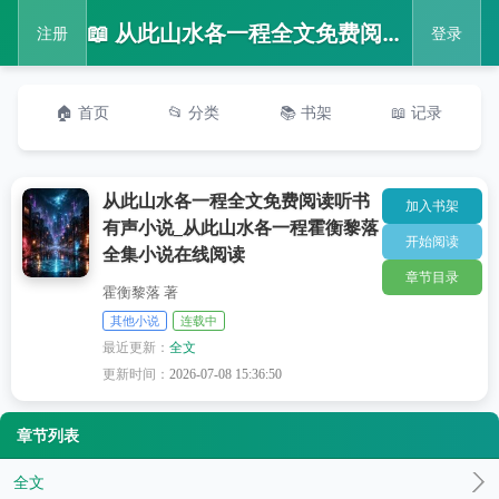
📖 从此山水各一程全文免费阅读听书有声小说_从此山水各一程霍衡黎落全集小说在线阅读
注册
登录
🏠 首页
📂 分类
📚 书架
📖 记录
从此山水各一程全文免费阅读听书
加入书架
有声小说_从此山水各一程霍衡黎落
开始阅读
全集小说在线阅读
章节目录
霍衡黎落 著
其他小说
连载中
最近更新：
全文
更新时间：
2026-07-08 15:36:50
章节列表
全文