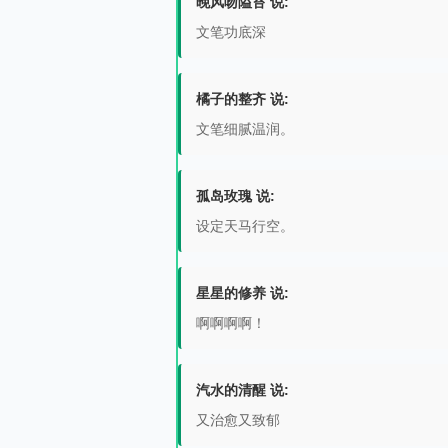
晚风吻隘苔 说:
文笔功底深
橘子的整齐 说:
文笔细腻温润。
孤岛玫瑰 说:
设定天马行空。
星星的修养 说:
啊啊啊啊！
汽水的清醒 说:
又治愈又致郁