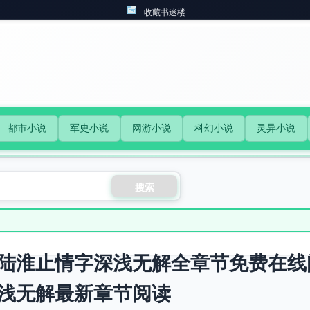
收藏书迷楼
都市小说
军史小说
网游小说
科幻小说
灵异小说
搜索
陆淮止情字深浅无解全章节免费在线
浅无解最新章节阅读