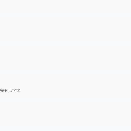
完有点恍惚