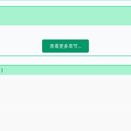
查看更多章节...
条）