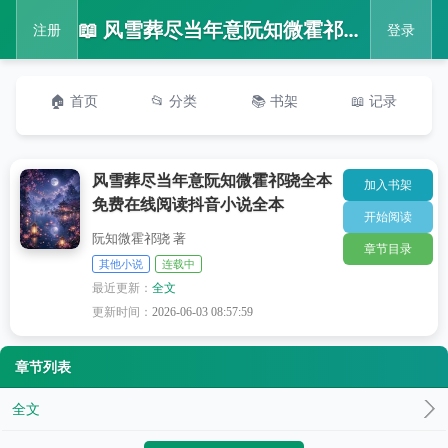
📖 风雪葬尽当年意阮知微霍祁骁全本免费在线阅读抖音小说全本
注册
登录
🏠 首页
📂 分类
📚 书架
📖 记录
风雪葬尽当年意阮知微霍祁骁全本
加入书架
免费在线阅读抖音小说全本
开始阅读
阮知微霍祁骁 著
章节目录
其他小说
连载中
最近更新：
全文
更新时间：
2026-06-03 08:57:59
章节列表
全文