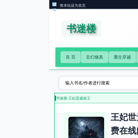
将本站设为首页
书迷楼
首 页
玄幻修真
重生穿越
书迷楼
-
王妃是摄政王
王妃世
费在线