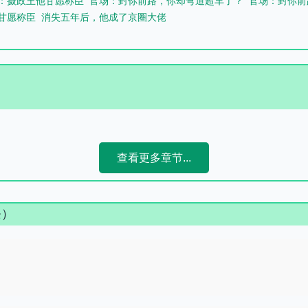
：摄政王他甘愿称臣
官场：封你前路，你却弯道超车了？
官场：封你前
甘愿称臣
消失五年后，他成了京圈大佬​​
查看更多章节...
条）