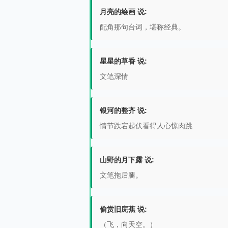
月亮的绘画 说:
配角那句台词，堪称经典。
星星的草香 说:
文笔深情
银河的整齐 说:
情节跌宕起伏看得人心惊肉跳
山野的月下露 说:
文笔拖后腿。
偷赏旧庑蕉 说:
（飞，向天空。）