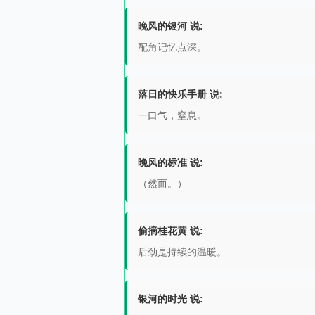
晚风的银河 说:
配角记忆点深。
落日的快乐手册 说:
一口气，窒息。
晚风的标准 说:
（然而。）
偷摘桂花黄 说:
后劲是持续的温暖。
银河的时光 说: