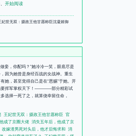
录
、
开始阅读
 王妃世无双：摄政王他甘愿称臣沈凝姬御
我做妾，你配吗？”她冷冷一笑，眼底尽是
会，因为她曾是身经百战的女战神。重生
有她，甚至觉得自己是在“恩赐”于她。开
她要挥军掌权天下！————部分精彩试
大多选择一死了之，就算侥幸留住命，
​
王妃世无双：摄政王他甘愿称臣
官
成了京圈大佬​​
消失五年后，他成了京
改嫁渣男死对头后，他才后悔求和
消