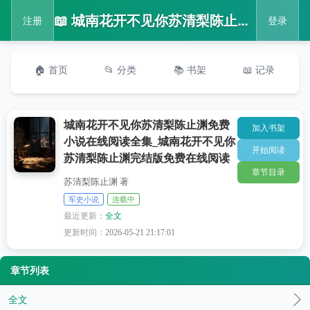
📖 城南花开不见你苏清梨陈止渊免费小说在线阅读全集_城南花开不见你苏清梨陈止渊完结版免费在线阅读
注册
登录
🏠 首页
📂 分类
📚 书架
📖 记录
城南花开不见你苏清梨陈止渊免费
加入书架
小说在线阅读全集_城南花开不见你
开始阅读
苏清梨陈止渊完结版免费在线阅读
章节目录
苏清梨陈止渊 著
军史小说
连载中
最近更新：
全文
更新时间：
2026-05-21 21:17:01
章节列表
全文