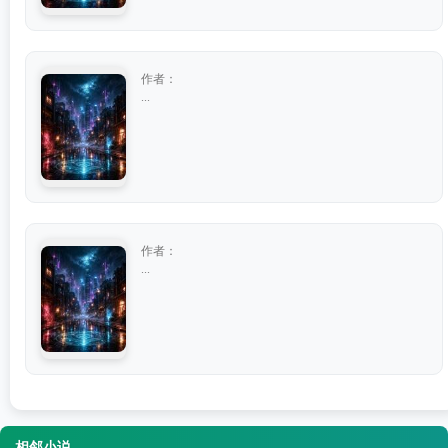
作者：
...
作者：
...
相邻小说