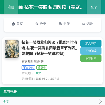
📖 拈花一笑盼君归阅读_(霍庭州叶清语)拈花一笑盼君归最新章节列表_笔趣阁（拈花一笑盼君归）
注册
登录
🏠 首页
📂 分类
📚 书架
📖 记录
拈花一笑盼君归阅读_(霍庭州叶清
加入书架
语)拈花一笑盼君归最新章节列表_
开始阅读
笔趣阁（拈花一笑盼君归）
章节目录
霍庭州叶清语 著
军史小说
连载中
最近更新：
全文
更新时间：
2026-03-21 11:07:15
章节列表
全文