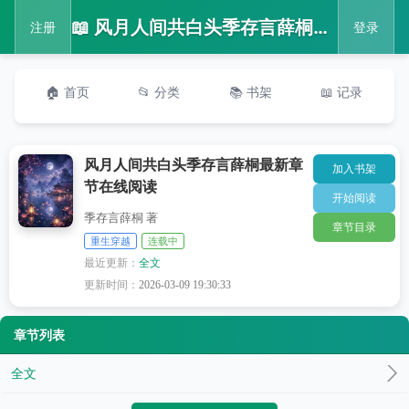
📖 风月人间共白头季存言薛桐最新章节在线阅读
注册
登录
🏠 首页
📂 分类
📚 书架
📖 记录
风月人间共白头季存言薛桐最新章
加入书架
节在线阅读
开始阅读
季存言薛桐 著
章节目录
重生穿越
连载中
最近更新：
全文
更新时间：
2026-03-09 19:30:33
章节列表
全文