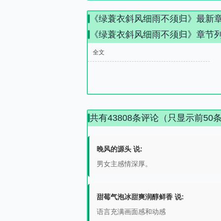
《绿蓑衣斜风细雨不须归》最新
《绿蓑衣斜风细雨不须归》章节
全文
共有43808条评论（只显示前50
晚风的源头 说:
男女主感情深厚。
甜莓气泡冰甜爽润醇鲜香 说:
语言充满画面感和动感