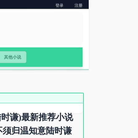
登录
注册
其他小说
时谦)最新推荐小说
不须归温知意陆时谦