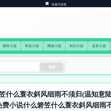
收藏书迷楼
都市小说
军史小说
网游小说
科幻小说
灵异小说
搜索
笠什么蓑衣斜风细雨不须归(温知意陆
免费小说什么箬笠什么蓑衣斜风细雨