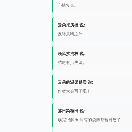
心情复杂。
云朵托房桃 说:
反转意料之外
晚风拂汭枝 说:
结尾有点失望。
云朵的温柔贩卖 说:
作者太会写了吧！
落日染稻田 说:
读完很解压 所有的烦恼都暂时忘了