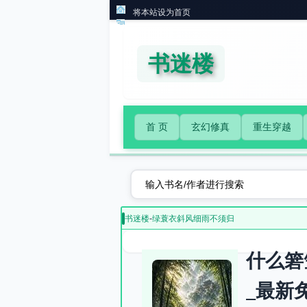
将本站设为首页
书迷楼
首 页
玄幻修真
重生穿越
书迷楼
-
绿蓑衣斜风细雨不须归
什么箬
_最新