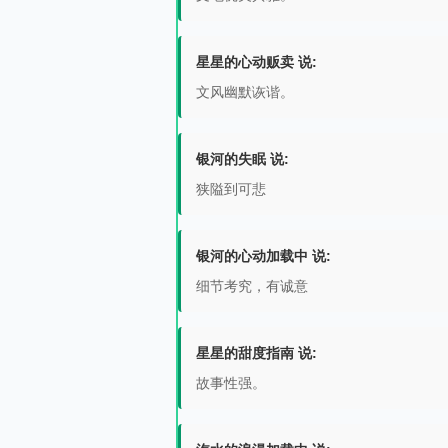
星星的心动贩卖 说:
文风幽默诙谐。
银河的失眠 说:
狭隘到可悲
银河的心动加载中 说:
细节考究，有诚意
星星的甜度指南 说:
故事性强。