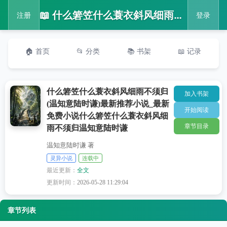
📖 什么箬笠什么蓑衣斜风细雨不须归(温知意陆时谦)最新推荐小说_最新免费小说什么箬笠什么蓑衣斜风细雨不须归温知意陆时谦
注册
登录
🏠 首页
📂 分类
📚 书架
📖 记录
什么箬笠什么蓑衣斜风细雨不须归
加入书架
(温知意陆时谦)最新推荐小说_最新
开始阅读
免费小说什么箬笠什么蓑衣斜风细
章节目录
雨不须归温知意陆时谦
温知意陆时谦 著
灵异小说
连载中
最近更新：
全文
更新时间：
2026-05-28 11:29:04
章节列表