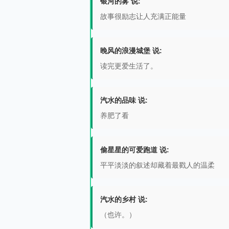
银河的雾 说:
故事很励志让人充满正能量
晚风的浪漫城堡 说:
读完更爱生活了。
汽水的品味 说:
养肥了看
偷星星的可爱跑道 说:
平平淡淡的叙述却藏着最戳人的温柔
汽水的乡村 说:
（也许。）