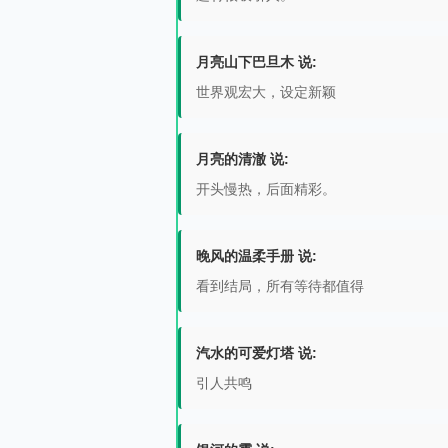
月亮山下巴旦木 说:
世界观宏大，设定新颖
月亮的清澈 说:
开头慢热，后面精彩。
晚风的温柔手册 说:
看到结局，所有等待都值得
汽水的可爱灯塔 说:
引人共鸣