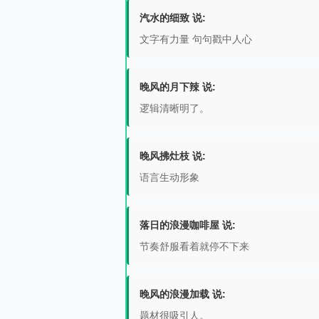
汽水的细致 说:
文字有力量 句句戳中人心
晚风的月下辣 说:
逻辑清晰明了。
晚风拂灶枝 说:
语言生动形象
落日的浪漫咖啡屋 说:
节奏舒服看着就停不下来
晚风的浪漫加载 说:
题材很吸引人。