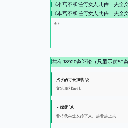
《本宫不和任何女人共侍一夫全
《本宫不和任何女人共侍一夫全
全文
共有98920条评论（只显示前50
汽水的可爱加载 说:
文笔犀利深刻。
云端雾 说:
看得我突然安静下来。越看越上头