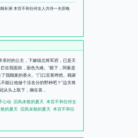
吟顾长洲 本宫不和任何女人共侍一夫苏晚
先帝亲封的公主，下嫁镇北将军府，已是天
拦在我面前，面色为难。“殿下，阿蘅是
算全了我顾家的香火。”门口宾客哗然。顾家
总不能让他做个没名分的野种吧？”边关将
从头上取下，搁在喜...
手心动
旧风未散的夏天
本宫不和任何女
未散的夏天
旧风未散的夏天
本宫不和任