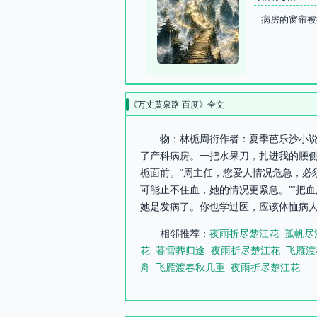
病房的窗帘被
《万丈黄泉路 百度》全文
物：林栀周衍作者：夏季芭乐沙小说
了产科病房。一把水果刀，扎进我的腰
栀面前。“周主任，您爱人情况危急，必
可能止不住血，她的情况更紧急。”“把
她是发病了。你也学过医，应该体恤病人
相邻推荐：
夜雨折尽楚江花
孤帆尽
花
暮雪葬归途
夜雨折尽楚江花
飞雁渡
舟
飞雁渡春秋几重
夜雨折尽楚江花