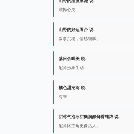
山野的甜度泳池 说:
震撼心灵
山野的好运看台 说:
叙事沉稳，情感细腻。
落日余晖美 说:
配角形象生动
橘色甜沱蒿 说:
有来
甜莓气泡冰甜爽润醇鲜香纯浓 说:
配角比主角更像活人。