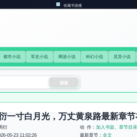
收藏书迷楼
都市小说
军史小说
网游小说
科幻小说
灵异小说
搜索
衍一寸白月光，万丈黄泉路最新章节
周衍
动 作：
加入书架
、
章节目
05-23 11:02:26
最新章节：
全文