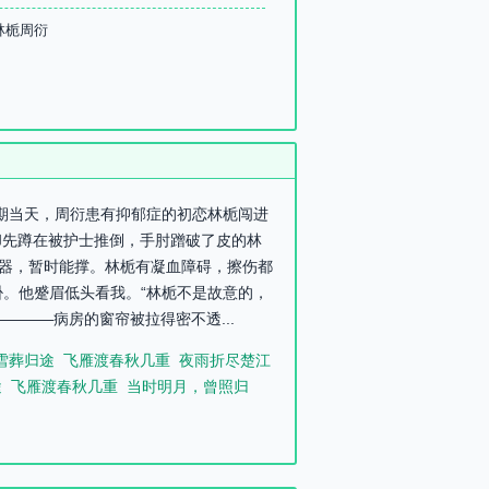
林栀周衍
产期当天，周衍患有抑郁症的初恋林栀闯进
却先蹲在被护士推倒，手肘蹭破了皮的林
脏器，暂时能撑。林栀有凝血障碍，擦伤都
褂。他蹙眉低头看我。“林栀不是故意的，
———病房的窗帘被拉得密不透...
雪葬归途
飞雁渡春秋几重
夜雨折尽楚江
途
飞雁渡春秋几重
当时明月，曾照归