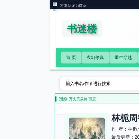
将本站设为首页
书迷楼
首 页
玄幻修真
重生穿越
书迷楼
-
万丈黄泉路 百度
林栀周
作 者：林栀
最后更新：2026-