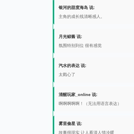
银河的甜度海岛 说:
主角的成长线清晰感人。
月光鲸酱 说:
氛围特别到位 很有感觉
汽水的表达 说:
太戳心了
清醒玩家_online 说:
啊啊啊啊啊！（无法用语言表达）
雾里偷星 说:
故事很现实 让人看清人情冷暖