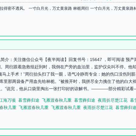
拉得密不透风。 一寸白月光，万丈黄泉路 林栀周衍 一寸白月光，万丈黄泉路
简介：关注微信公众号【夜半阅读】回复书号：15647 ，即可阅读 预
侧。周衍跟着急救组赶到时，我倒在产旁的血泊里，监护仪尖叫不停。他
须马上手术！”周衍抬头扫了我一眼，语气冷静而专业：她的伤口没伤到
血库里那两袋备产用血先给林栀。”被推开时，我拼尽全力拽住了他的白大
。”说完，他从口袋里掏出一张打印好的谅解书。————部分精彩试看—
江海万顷
暮雪葬归途
飞雁渡春秋几重
暮雪葬归途
夜雨折尽楚江花
暮
春秋几重
飞雁渡春秋几重
飞雁渡春秋几重
夜雨折尽楚江花
暮雪葬归