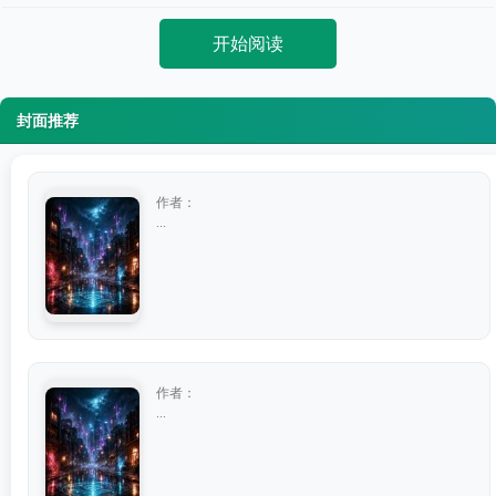
开始阅读
封面推荐
作者：
...
作者：
...