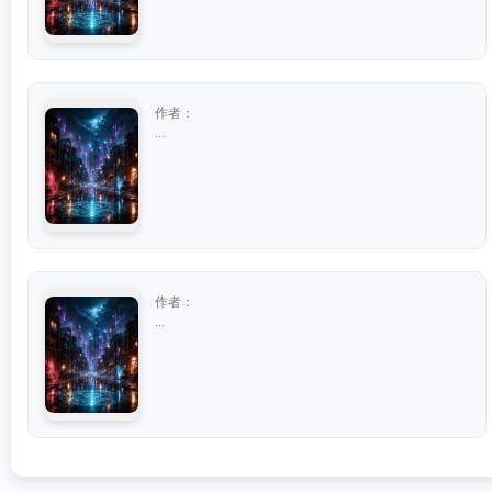
作者：
...
作者：
...