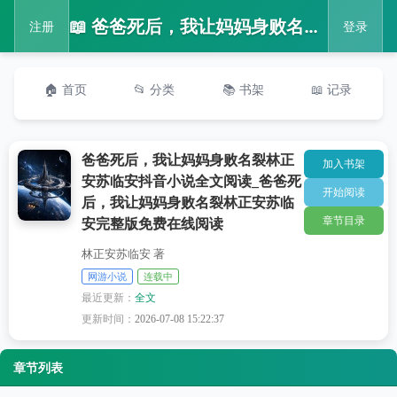
📖 爸爸死后，我让妈妈身败名裂林正安苏临安抖音小说全文阅读_爸爸死后，我让妈妈身败名裂林正安苏临安完整版免费在线阅读
注册
登录
🏠 首页
📂 分类
📚 书架
📖 记录
爸爸死后，我让妈妈身败名裂林正
加入书架
安苏临安抖音小说全文阅读_爸爸死
开始阅读
后，我让妈妈身败名裂林正安苏临
章节目录
安完整版免费在线阅读
林正安苏临安 著
网游小说
连载中
最近更新：
全文
更新时间：
2026-07-08 15:22:37
章节列表