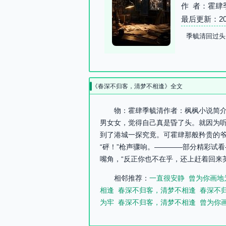
作 者：霍肆
最后更新：2026-
季毓清回过头
《春深不归客，清梦不相逢》全文
物：霍肆季毓清作者：枫枫小说简介
男女女，觉得自己真是昏了头。就因为听
到了港城一探究竟。可霍肆那般矜贵的
“砰！”枪声骤响。————部分精彩试
嘴角，“反正你也不在乎，还上赶着回来英
相邻推荐：
一直很安静
曾为你画地
相逢
春深不归客，清梦不相逢
春深不
为牢
春深不归客，清梦不相逢
曾为你