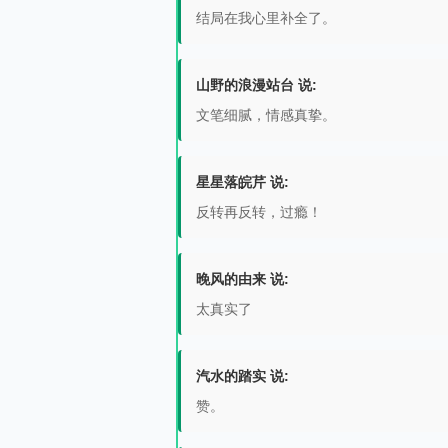
结局在我心里补全了。
山野的浪漫站台 说:
文笔细腻，情感真挚。
星星落皖芹 说:
反转再反转，过瘾！
晚风的由来 说:
太真实了
汽水的踏实 说:
赞。