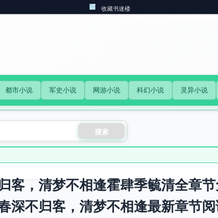
收藏书迷楼
都市小说
军史小说
网游小说
科幻小说
灵异小说
搜索
归客，清梦不相逢霍肆季毓清全章节
春深不归客，清梦不相逢最新章节阅