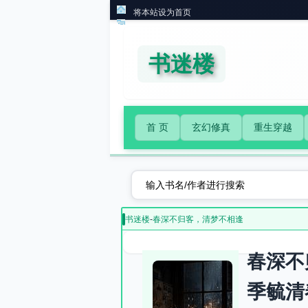
将本站设为首页
书迷楼
首 页
玄幻修真
重生穿越
书迷楼
-
春深不归客，清梦不相逢
春深不
季毓清