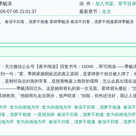
季毓清
动 作：
加入书架
、
章节目
07-05 21:01:37
最新章节：
全文
。 春深不归客，清梦不相逢 霍肆季毓清 春深不归客，清梦不相逢霍肆季毓清
：关注微信公众号【夜半阅读】回复书号：15000 ，即可阅读——季
到一句：“霍、季两家婚期延迟的真正原因，是霍肆那个前任被人绑了，
爷，是财经杂志封面的常客，是慈善晚宴上致辞的儒商，怎么会真出现在
看————季毓清回过头。这是她和宥礼的第一次见面。霍肆眉头蹙起：“怎
雄救美。”他朝宥礼走近两步，低声哄道：“别闹，你伤还没好，我让人送你
为牢
曾为你画地为牢
曾为你画地为牢
春深不归客，清梦不相逢
春深不
归客，清梦不相逢
一直很安静
春深不归客，清梦不相逢
曾为你画地为牢
画地为牢
曾为你画地为牢
春深不归客，清梦不相逢
春深不归客，清梦不