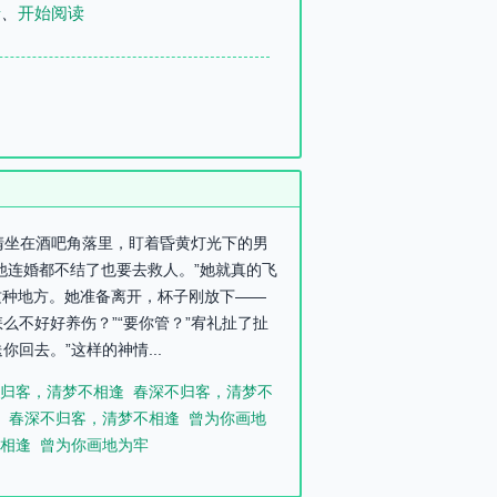
录
、
开始阅读
毓清坐在酒吧角落里，盯着昏黄灯光下的男
他连婚都不结了也要去救人。”她就真的飞
这种地方。她准备离开，杯子刚放下——
么不好好养伤？”“要你管？”宥礼扯了扯
回去。”这样的神情...
归客，清梦不相逢
春深不归客，清梦不
春深不归客，清梦不相逢
曾为你画地
相逢
曾为你画地为牢