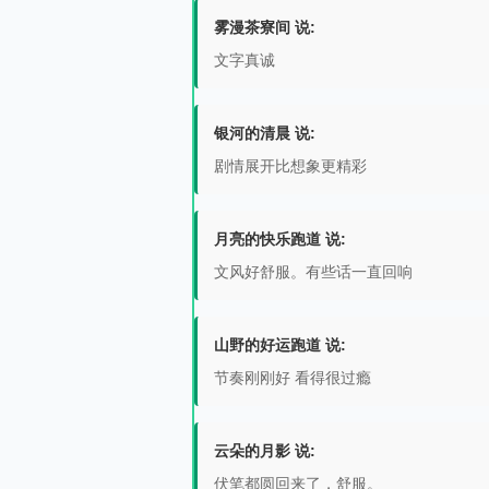
雾漫茶寮间 说:
文字真诚
银河的清晨 说:
剧情展开比想象更精彩
月亮的快乐跑道 说:
文风好舒服。有些话一直回响
山野的好运跑道 说:
节奏刚刚好 看得很过瘾
云朵的月影 说:
伏笔都圆回来了，舒服。