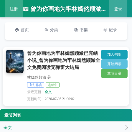
📖 曾为你画地为牢林嫣然顾潋已完结小说_曾为你画地为牢林嫣然顾潋全文免费阅读无弹窗大结局
注册
登录
🏠 首页
📂 分类
📚 书架
📖 记录
曾为你画地为牢林嫣然顾潋已完结
加入书架
小说_曾为你画地为牢林嫣然顾潋全
开始阅读
文免费阅读无弹窗大结局
章节目录
林嫣然顾潋 著
玄幻修真
连载中
最近更新：
全文
更新时间：
2026-07-05 21:00:02
章节列表
全文