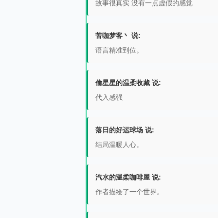
故事很真实 没有一点虚假的感觉
苦咖梦客丶 说:
语言精准到位。
偷星星的温柔收藏 说:
代入感强
落日的好运球场 说:
结局温暖人心。
汽水的温柔咖啡屋 说:
作者描绘了一个世界。