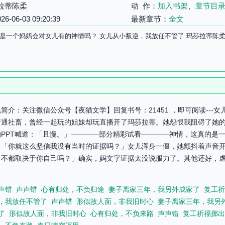
拉蒂陈柔
动 作：
加入书架
、
章节目
06-03 09:20:39
最新章节：
全文
是一个妈妈会对女儿有的神情吗？ 女儿从小叛逆，我放任不管了 玛莎拉蒂陈
介：关注微信公众号【夜猫文学】回复书号：21451 ，即可阅读---
普通社畜，曾经一起玩的姐妹却玩直播开了玛莎拉蒂。她怨恨我阻碍了她
PPT喊道：「且慢。」————部分精彩试看————神情，这真的是
：「你就这么坚信我没有当时的证据吗？」女儿浑身一僵，她颤抖着声音
，不都取决于你自己吗？」确实，妈文字证据太没说服力了。其他还好，
声错
声声错
心有归处，不负归途
妻子离家三年，我另外成家了
复工祈
，我放任不管了
声声错
形似故人面，非我旧时心
妻子离家三年，我另
了
形似故人面，非我旧时心
心有归处，不负来路
声声错
复工祈福掷出