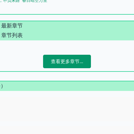
，不负来路
春日晴空万里
》最新章节
》章节列表
查看更多章节...
条）