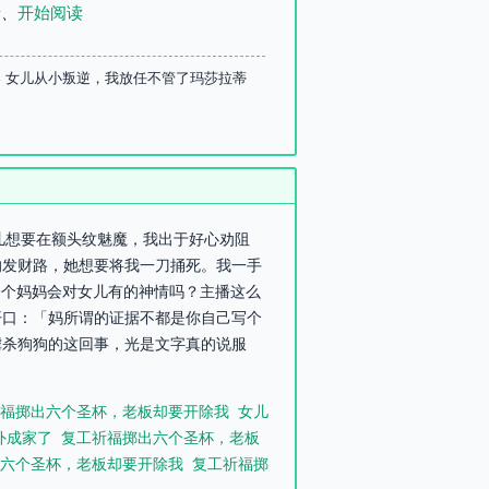
录
、
开始阅读
柔 女儿从小叛逆，我放任不管了玛莎拉蒂
女儿想要在额头纹魅魔，我出于好心劝阻
的发财路，她想要将我一刀捅死。我一手
一个妈妈会对女儿有的神情吗？主播这么
开口：「妈所谓的证据不都是你自己写个
虐杀狗狗的这回事，光是文字真的说服
福掷出六个圣杯，老板却要开除我
女儿
外成家了
复工祈福掷出六个圣杯，老板
六个圣杯，老板却要开除我
复工祈福掷