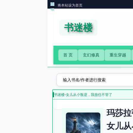
将本站设为首页
书迷楼
首 页
玄幻修真
重生穿越
书迷楼
-
女儿从小叛逆，我放任不管了
玛莎拉
女儿从