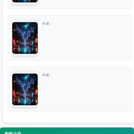
作者：
...
作者：
...
相邻小说