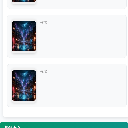
作者：
...
作者：
...
相邻小说