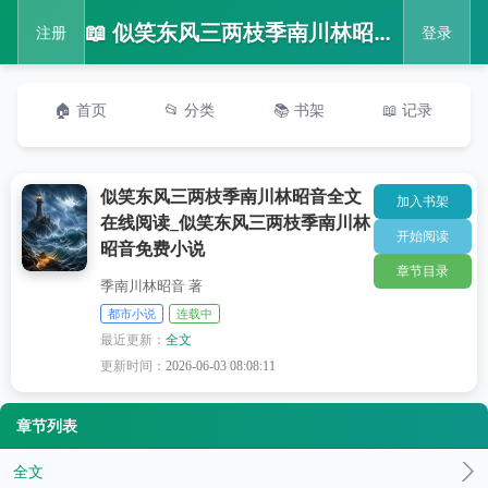
📖 似笑东风三两枝季南川林昭音全文在线阅读_似笑东风三两枝季南川林昭音免费小说
注册
登录
🏠 首页
📂 分类
📚 书架
📖 记录
似笑东风三两枝季南川林昭音全文
加入书架
在线阅读_似笑东风三两枝季南川林
开始阅读
昭音免费小说
章节目录
季南川林昭音 著
都市小说
连载中
最近更新：
全文
更新时间：
2026-06-03 08:08:11
章节列表
全文