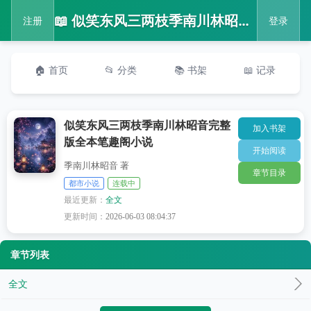
📖 似笑东风三两枝季南川林昭音完整版全本笔趣阁小说
注册
登录
🏠 首页
📂 分类
📚 书架
📖 记录
似笑东风三两枝季南川林昭音完整
加入书架
版全本笔趣阁小说
开始阅读
季南川林昭音 著
章节目录
都市小说
连载中
最近更新：
全文
更新时间：
2026-06-03 08:04:37
章节列表
全文