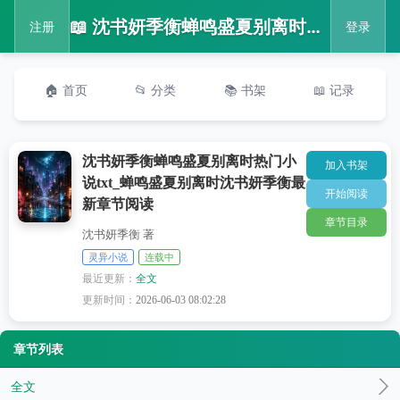
📖 沈书妍季衡蝉鸣盛夏别离时热门小说txt_蝉鸣盛夏别离时沈书妍季衡最新章节阅读
注册
登录
🏠 首页
📂 分类
📚 书架
📖 记录
沈书妍季衡蝉鸣盛夏别离时热门小
加入书架
说txt_蝉鸣盛夏别离时沈书妍季衡最
开始阅读
新章节阅读
章节目录
沈书妍季衡 著
灵异小说
连载中
最近更新：
全文
更新时间：
2026-06-03 08:02:28
章节列表
全文