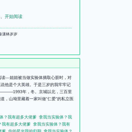
录
、
开始阅读
秦潇林岁岁
读---姐姐被当做实验体摘取心脏时，对
也说他是个大英雄。于是三岁的我牢牢记
——1993年，冬。京城以北，三百里
道，山坳里藏着一家叫做“仁爱”的私立医
体？我有超多大佬爹
拿我当实验体？我
？我有超多大佬爹
拿我当实验体？我有
佬爹
你的星光我的归期
拿我当实验体？