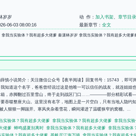
林岁岁
动 作：
加入书架
、
章节目
06-03 08:00:16
最新章节：
全文
冬。 拿我当实验体？我有超多大佬爹 秦潇林岁岁 拿我当实验体？我有超多大佬爹
慎小说简介：关注微信公众号【夜半阅读】回复书号：15743 ，即可阅
。我知道这个名字，爸爸曾经说过这是他唯一可以信任的战友，就连姐姐
箱，赤脚翻过百里雪山，终于走到战区门口……————部分精彩试看——
要吞噬整座大山。这里没有名字，地图上是一片空白，只有当地人隐约知
被人狠狠一脚踹开。寒风夹杂着雪花，瞬间灌进了温暖狭窄的窝棚。...
当实验体？我有超多大佬爹
拿我当实验体？我有超多大佬爹
拿我当实验
大佬爹
蝉鸣盛夏别离时
拿我当实验体？我有超多大佬爹
拿我当实验体
当实验体？我有超多大佬爹
孤帆尽江海万顷
拿我当实验体？我有超多大