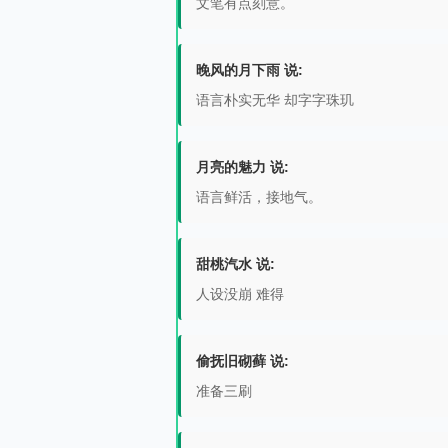
文笔有点刻意。
晚风的月下雨 说:
语言朴实无华 却字字珠玑
月亮的魅力 说:
语言鲜活，接地气。
甜桃汽水 说:
人设没崩 难得
偷抚旧砌藓 说:
准备三刷