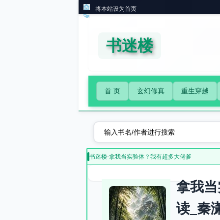
将本站设为首页
书迷楼
首 页
玄幻修真
重生穿越
书迷楼
-
拿我当实验体？我有超多大佬爹
拿我当
读_秦