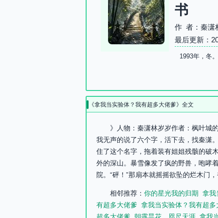
书
作 者：秦潇
最后更新：2026-
1993年，
《拿我当实验体？我有超多大佬爹》全文
》人物：秦潇林岁岁作者：枫叶城的薛
我无声的说了六个字，活下去，找秦潇
住了这个名字，拖着装有姐姐残骸的破木
外的深山。暴雪像发了疯的野兽，咆哮着
院。“砰！”那扇本就摇摇欲坠的烂木门，
相邻推荐：
你的星光我的归期
拿我
有超多大佬爹
拿我当实验体？我有超多
超多大佬爹
朝露昙花，咫尺天涯
拿我