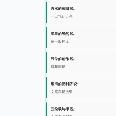
汽水的家园 说:
一口气到天亮
星星的淡然 说:
像一股暖流
云朵的创作 说:
撒花庆祝
银河的便利店 说:
文笔沉稳洗练
云朵载屿椰 说: