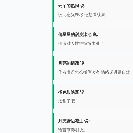
云朵的热闹 说:
读完意犹未尽 还想看续集
偷星星的甜度泳池 说:
作者对人性把握得太准了。
月亮的情话 说:
作者懂得怎么抓住读者 情绪递进很自然
橘色甜陕蓬 说:
太甜了吧！
月亮塘边花生 说:
语言节奏明快。