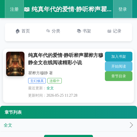
📖 纯真年代的爱情·静听桦声瞿桦方穆静全文在线阅读精彩小说
注册
登录
🏠 首页
📂 分类
📚 书架
📖 记录
纯真年代的爱情·静听桦声瞿桦方穆
加入书架
静全文在线阅读精彩小说
开始阅读
瞿桦方穆静 著
章节目录
玄幻修真
连载中
最近更新：
全文
更新时间：
2026-05-25 11:27:28
章节列表
全文