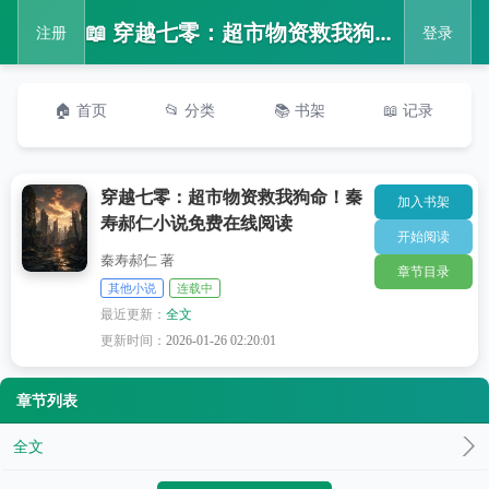
📖 穿越七零：超市物资救我狗命！秦寿郝仁小说免费在线阅读
注册
登录
🏠 首页
📂 分类
📚 书架
📖 记录
穿越七零：超市物资救我狗命！秦
加入书架
寿郝仁小说免费在线阅读
开始阅读
秦寿郝仁 著
章节目录
其他小说
连载中
最近更新：
全文
更新时间：
2026-01-26 02:20:01
章节列表
全文