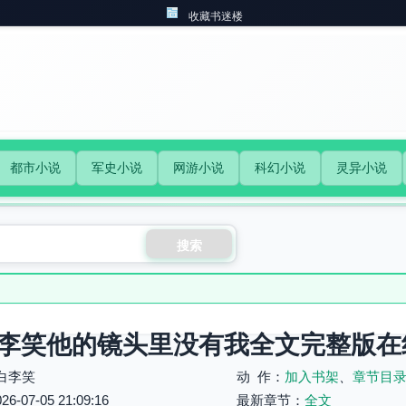
收藏书迷楼
都市小说
军史小说
网游小说
科幻小说
灵异小说
搜索
李笑他的镜头里没有我全文完整版在
白李笑
动 作：
加入书架
、
章节目
07-05 21:09:16
最新章节：
全文