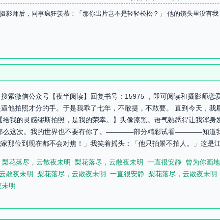
摄影师后，同事疯狂羡慕：「那你出片岂不是轻轻松松？」 他的镜头里没有我
搜索微信公众号【夜半阅读】回复书号：15975 ，即可阅读和摄影师恋
就是逼他拍照才分的手。于是我乖了七年，不敢提，不敢要。 直到今天，
【给我的灵感缪斯拍照，是我的荣幸。】头像漆黑。语气熟悉得让我浑身
那么这次。我的世界也不要有你了。————部分精彩试看————知道
家那位到现在都不会对焦！」我笑着摇头：「他只拍景不拍人。」这是江寂
梨花落尽，云散夜未明
梨花落尽，云散夜未明
一直很安静
曾为你画地
云散夜未明
梨花落尽，云散夜未明
一直很安静
梨花落尽，云散夜未明
夜未明