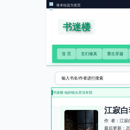
将本站设为首页
书迷楼
首 页
玄幻修真
重生穿越
书迷楼
-
他的镜头里没有我
江寂白
作 者：江寂
最后更新：2026-