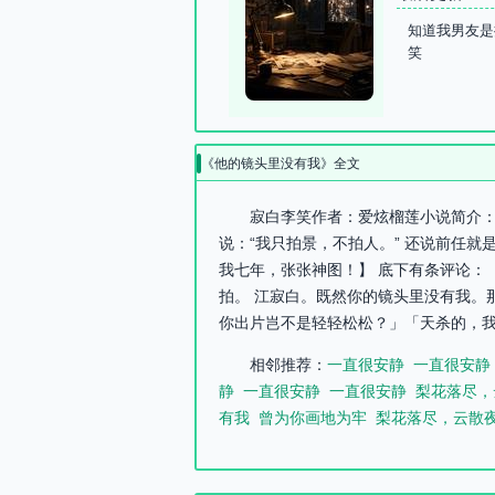
知道我男友是
笑
《他的镜头里没有我》全文
寂白李笑作者：爱炫榴莲小说简介：
说：“我只拍景，不拍人。” 还说前任
我七年，张张神图！】 底下有条评论：
拍。 江寂白。既然你的镜头里没有我。
你出片岂不是轻轻松松？」「天杀的，我
相邻推荐：
一直很安静
一直很安静
静
一直很安静
一直很安静
梨花落尽，
有我
曾为你画地为牢
梨花落尽，云散