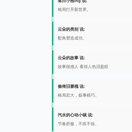
落日小熊ing 说:
格局打开新世界。
云朵的类别 说:
配角塑造成功。
云朵的故事 说:
故事很感人 看得人热泪盈眶
偷倚旧寨槐 说:
格局宏大，叙事精巧。
汽水的心动小镇 说:
节奏舒服，不疾不徐。