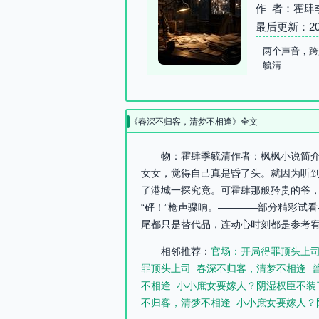
作 者：霍肆
最后更新：2026-
两个声音，跨
毓清
《春深不归客，清梦不相逢》全文
物：霍肆季毓清作者：枫枫小说简介：
女女，觉得自己真是昏了头。就因为听到
了港城一探究竟。可霍肆那般矜贵的爷
“砰！”枪声骤响。————部分精彩试
尾都只是替代品，连动心时刻都是参考宥
相邻推荐：
官场：开局得罪顶头上
罪顶头上司
春深不归客，清梦不相逢
不相逢
小小庶女要嫁人？阴湿权臣不装
不归客，清梦不相逢
小小庶女要嫁人？