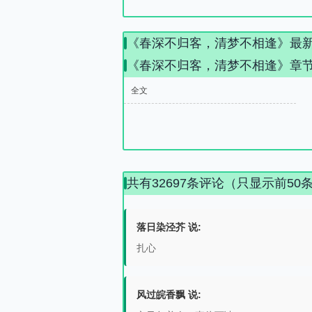
《春深不归客，清梦不相逢》最
《春深不归客，清梦不相逢》章
全文
共有32697条评论（只显示前50
落日染泾芥 说:
扎心
风过皖香飘 说: