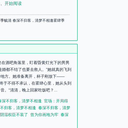
录
、
开始阅读
肆季毓清 春深不归客，清梦不相逢霍肆季
清坐在酒吧角落里，盯着昏黄灯光下的男男
连婚都不结了也要去救人。”她就真的飞到
种地方。她准备离开，杯子刚放下——
她终于不得不承认，在霍肆心里，她从头到
“清清，晚上回家吃饭吧？...
春深不归客，清梦不相逢
官场：开局得
不归客，清梦不相逢
春深不归客，清梦
阴湿权臣不装了
曾为你画地为牢
春深