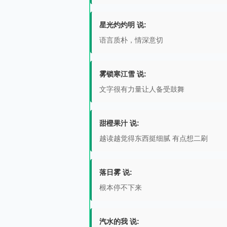
星光灼灼明 说:
语言质朴，情深意切
雾锁寒江雪 说:
文字很有力量让人备受鼓舞
甜橙果汁 说:
越读越觉得东西挺细腻 有点想二刷
落日雾 说:
根本停不下来
汽水的我 说: