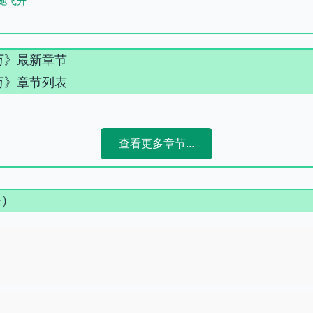
她飞升
万》最新章节
万》章节列表
查看更多章节...
条）