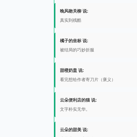
晚风吻关柳 说:
真实到残酷
橘子的坐标 说:
被结局的巧妙折服
甜橙奶盖 说:
看完想给作者寄刀片（褒义）
云朵便利店的猫 说:
文字朴实无华。
云朵的甜美 说: