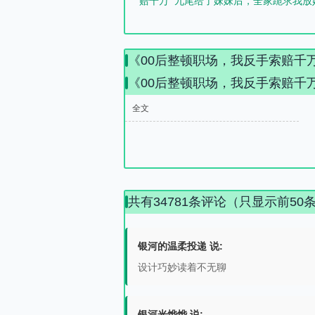
赔千万
九尾给了妹妹后，全家跪求我放
《00后整顿职场，我反手索赔千
《00后整顿职场，我反手索赔千
全文
共有34781条评论（只显示前50
银河的温柔投递 说:
设计巧妙读着不无聊
银河光烨烨 说: