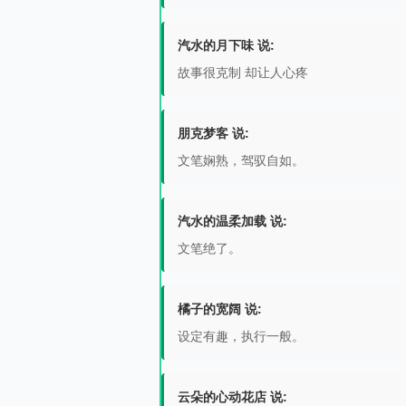
汽水的月下味 说:
故事很克制 却让人心疼
朋克梦客 说:
文笔娴熟，驾驭自如。
汽水的温柔加载 说:
文笔绝了。
橘子的宽阔 说:
设定有趣，执行一般。
云朵的心动花店 说: