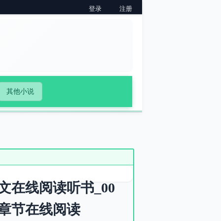
登录
注册
其他小说
文在线阅读听书_00
章节在线阅读