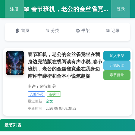
📖 春节班机，老公的金丝雀竟坐在我身边完结版在线阅读有声小说_春节班机，老公的金丝雀竟坐在我身边南许宁裴衍和全本小说笔趣阁
注册
登录
🏠 首页
📂 分类
📚 书架
📖 记录
春节班机，老公的金丝雀竟坐在我
加入书架
身边完结版在线阅读有声小说_春节
开始阅读
班机，老公的金丝雀竟坐在我身边
章节目录
南许宁裴衍和全本小说笔趣阁
南许宁裴衍和 著
其他小说
连载中
最近更新：
全文
更新时间：
2026-06-03 08:38:32
章节列表