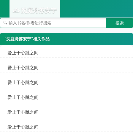
✍️ 沈庭舟苏安宁
搜索
👣 足迹
“沈庭舟苏安宁”相关作品
爱止于心跳之间
沈庭舟苏安宁
爱止于心跳之间
沈庭舟苏安宁
爱止于心跳之间
沈庭舟苏安宁
爱止于心跳之间
沈庭舟苏安宁
爱止于心跳之间
沈庭舟苏安宁
爱止于心跳之间