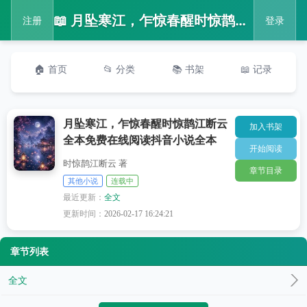
📖 月坠寒江，乍惊春醒时惊鹊江断云全本免费在线阅读抖音小说全本
注册
登录
🏠 首页
📂 分类
📚 书架
📖 记录
月坠寒江，乍惊春醒时惊鹊江断云
加入书架
全本免费在线阅读抖音小说全本
开始阅读
时惊鹊江断云 著
章节目录
其他小说
连载中
最近更新：
全文
更新时间：
2026-02-17 16:24:21
章节列表
全文