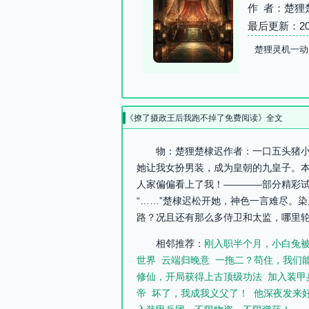
作 者：楚狸
最后更新：2026-
楚狸灵机一动
《撩了摄政王后我跑不掉了免费阅读》全文
物：楚狸楚棣迟作者：一口五头猪小
她让我女扮男装，成为皇朝的九皇子。
人家偏偏看上了我！————部分精彩试
“……”楚棣迟松开她，神色一言难尽。
路？况且还有那么多侍卫和太监，哪里轮得
相邻推荐：
刚入职半个月，小白兔
世界
云端归晚意
一拖二？苟住，我们
修仙，开局获得上古顶级功法
加入装甲
帝
坏了，我成我义父了！
他深夜发来