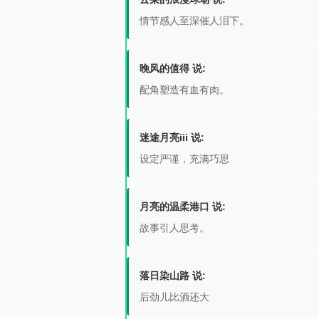
情节感人至深催人泪下。
晚风的值得 说:
配角塑造有血有肉。
迷途月亮iii 说:
设定严谨，充满巧思
月亮的温柔港口 说:
故事引人思考。
落日染山路 说:
后劲儿比酒还大