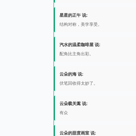
星星的正午 说:
结构对称，美学享受。
汽水的温柔咖啡屋 说:
配角比主角出彩。
云朵的海 说:
伏笔回收得太妙了。
云朵载关蒿 说:
有众
云朵的甜度画室 说: