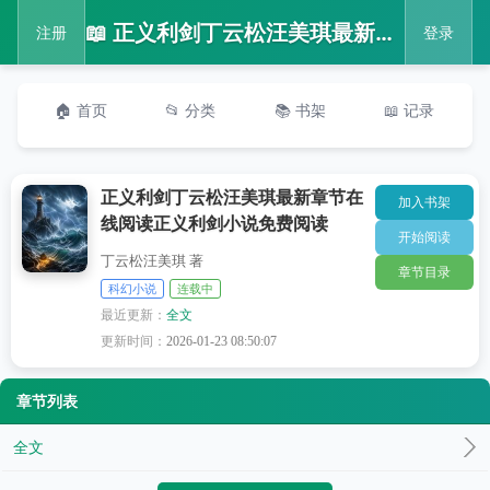
📖 正义利剑丁云松汪美琪最新章节在线阅读正义利剑小说免费阅读
注册
登录
🏠 首页
📂 分类
📚 书架
📖 记录
正义利剑丁云松汪美琪最新章节在
加入书架
线阅读正义利剑小说免费阅读
开始阅读
丁云松汪美琪 著
章节目录
科幻小说
连载中
最近更新：
全文
更新时间：
2026-01-23 08:50:07
章节列表
全文