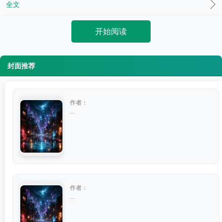
全文
开始阅读
封面推荐
作者：
...
作者：
...